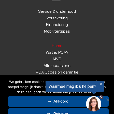
Service & onderhoud
Verzekering
Financiering
Mobiliteitspas
Home
Wat is PCA?
MVO
Alle occasions
PCA Occasion garantie
Contact
We gebruiken cookies om ervoor te zorgen dat onze site zo
Vragen of afspraak maken?
soepel mogelijk draait. Als je doorgaat met het gebruiken van
deze site, gaan we er vanuit dat je ermee instemt.
Bel
0596-591364
© Copyright 2026
Autobedrijf Ter Veer
|
Algemene voorwaarden
|
Akkoord
Disclaimer | Privacyverklaring
Ontwerp en realisatie door
Weigeren