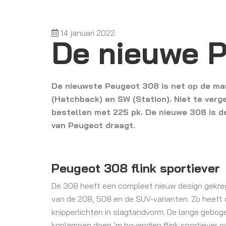
14 januari 2022
De nieuwe 
De nieuwste Peugeot 308 is net op de mark
(Hatchback) en SW (Station). Niet te verge
bestellen met 225 pk. De nieuwe 308 is d
van Peugeot draagt.
Peugeot 308 flink sportiever
De 308 heeft een compleet nieuw design gekrege
van de 208, 508 en de SUV-varianten. Zo heeft d
knipperlichten in slagtandvorm. De lange gebog
koplampen doen ‘m bovendien flink sportiever o